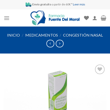
Skip
Envío gratuito
a partir de 60€ *
Leer más
to
content
INICIO
/
MEDICAMENTOS
/
CONGESTIÓN NASAL
Añadir
a la
lista de
deseos