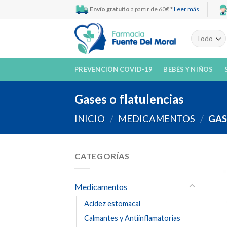
Skip
Envío gratuito
a partir de 60€ *
Leer más
to
content
PREVENCIÓN COVID-19
BEBÉS Y NIÑOS
Gases o flatulencias
INICIO
/
MEDICAMENTOS
/
GAS
CATEGORÍAS
Medicamentos
Acidez estomacal
Calmantes y Antiinflamatorias