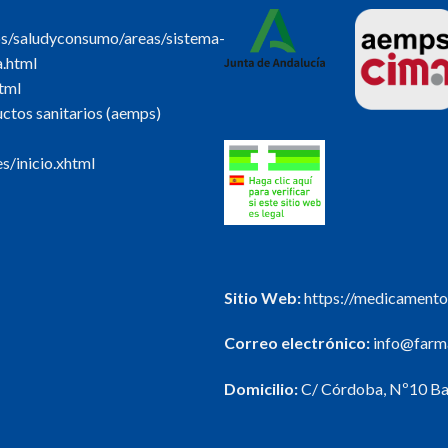
os/saludyconsumo/areas/sistema-
a.html
tml
tos sanitarios (aemps)
s/inicio.xhtml
Sitio Web:
https://medicamento
Correo electrónico:
info@farma
Domicilio:
C/ Córdoba, Nº10 Baj