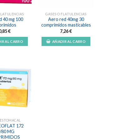
FLATULENCIAS
GASES O FLATULENCIAS
d 40 mg 100
Aero red 40mg 30
rimidos
comprimidos masticables
0,85
€
7,26
€
IR AL CARRO
AÑADIR AL CARRO
Añadir
a la
lista de
deseos
 ESTOMACAL
OFLAT 172
/80 MG
RIMIDOS