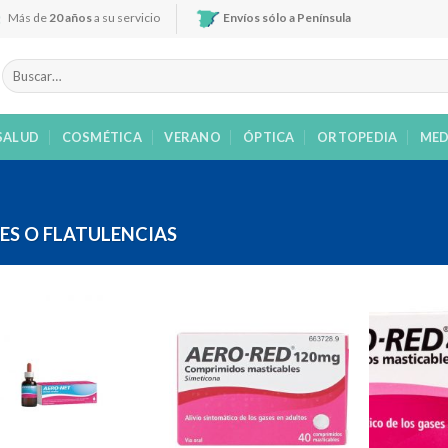
Más de
20 años
a su servicio
Envíos sólo a Península
Buscar
por:
SALUD
COSMÉTICA
VERANO
ÓPTICA
ORTOPEDIA
MED
ES O FLATULENCIAS
Añadir
Añadir
a la
a la
lista de
lista de
deseos
deseos