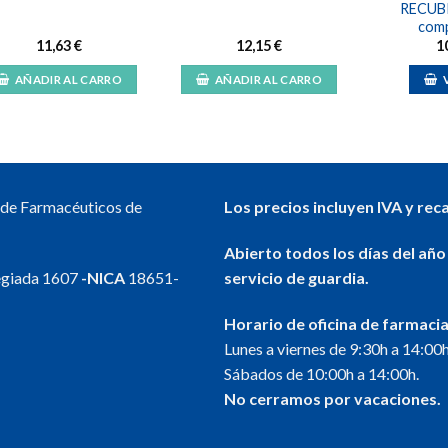
RECUBI
comp
11,63
€
12,15
€
1
AÑADIR AL CARRO
AÑADIR AL CARRO
l de Farmacéuticos de
Los precios incluyen IVA y rec
Abierto todos los días del año
egiada 1607
-NICA
18651-
servicio de guardia.
Horario de oficina de farmacia
Lunes a viernes de 9:30h a 14:00h
Sábados de 10:00h a 14:00h.
No cerramos por vacaciones.