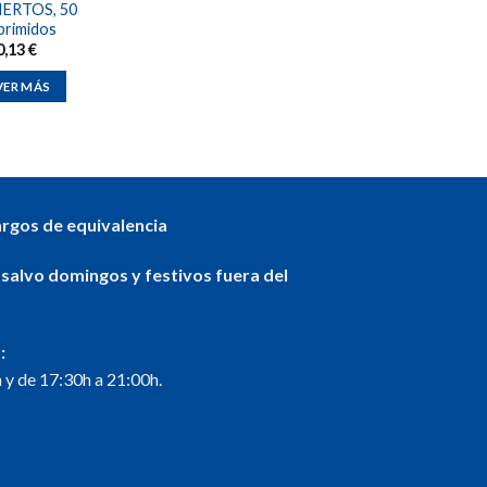
ERTOS, 50
rimidos
0,13
€
VER MÁS
argos de equivalencia
 salvo domingos y festivos fuera del
:
 y de 17:30h a 21:00h.