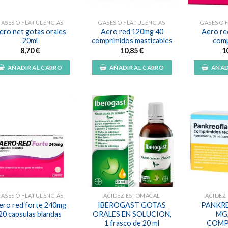
ASES O FLATULENCIAS
GASES O FLATULENCIAS
GASES O 
ero net gotas orales
Aero red 120mg 40
Aero re
20ml
comprimidos masticables
comp
8,70
€
10,85
€
1
AÑADIR AL CARRO
AÑADIR AL CARRO
AÑAD
Añadir
Añadir
a la
a la
lista de
lista de
deseos
deseos
ASES O FLATULENCIAS
ACIDEZ ESTOMACAL
ACIDEZ
ero red forte 240mg
IBEROGAST GOTAS
PANKRE
20 capsulas blandas
ORALES EN SOLUCION,
MG
1 frasco de 20 ml
COMP