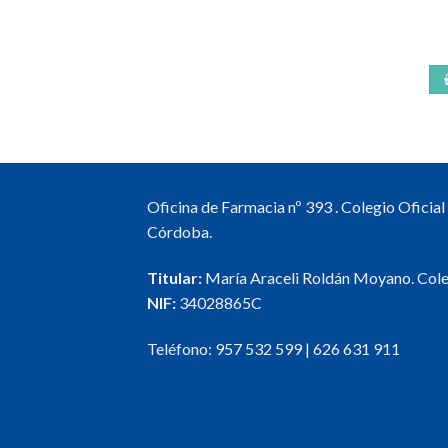
Oficina de Farmacia nº 393 . Colegio Oficia
Córdoba.
Titular:
María Araceli Roldán Moyano. Col
NIF:
34028865C
Teléfono:
957 532 599
|
626 631 911