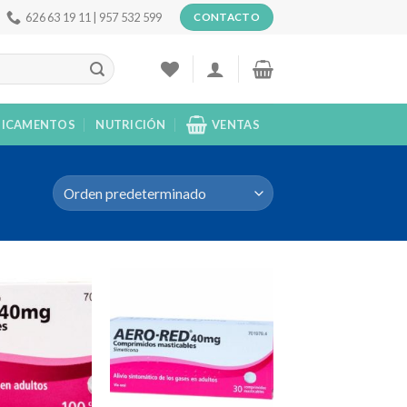
626 63 19 11 | 957 532 599
CONTACTO
ICAMENTOS
NUTRICIÓN
VENTAS
Añadir
Añadir
a la
a la
lista de
lista de
deseos
deseos