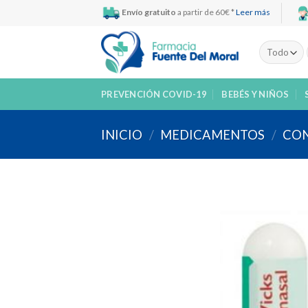
Skip
Envío gratuito
a partir de 60€ *
Leer más
to
content
PREVENCIÓN COVID-19
BEBÉS Y NIÑOS
INICIO
/
MEDICAMENTOS
/
CON