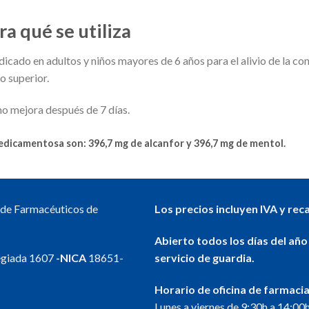
ra qué se utiliza
dicado en adultos y niños mayores de 6 años para el alivio de la co
o superior.
no mejora después de 7 días.
medicamentosa son: 396,7 mg de alcanfor y 396,7 mg de mentol.
l de Farmacéuticos de
Los precios incluyen IVA y rec
Abierto todos los días del año
egiada 1607
-NICA
18651-
servicio de guardia.
Horario de oficina de farmacia
Lunes a viernes de 9:30h a 14:00h