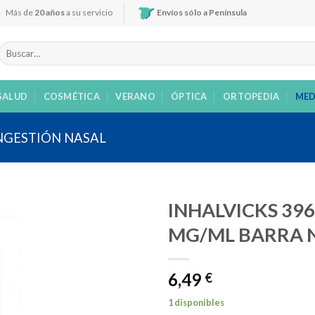
Más de
20 años
a su servicio
Envíos sólo a Península
Buscar
por:
SALUD
COSMÉTICA
VERANO
ÓPTICA
ORTOPEDIA
MED
GESTIÓN NASAL
INHALVICKS 396
MG/ML BARRA NA
Añadir
6,49
a la
€
lista de
deseos
1 disponibles