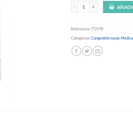
INHALVICKS 396,7 MG/ML + 396
AÑADI
Referencia:
772178
Categorías:
Congestión nasal
,
Medic