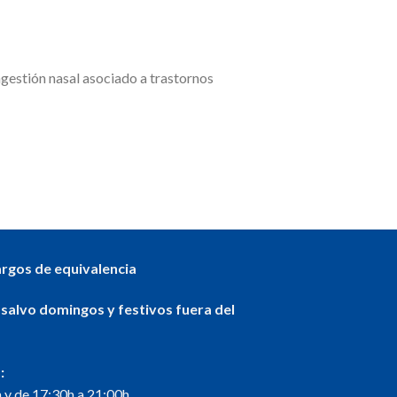
ngestión nasal asociado a trastornos
argos de equivalencia
 salvo domingos y festivos fuera del
:
 y de 17:30h a 21:00h.