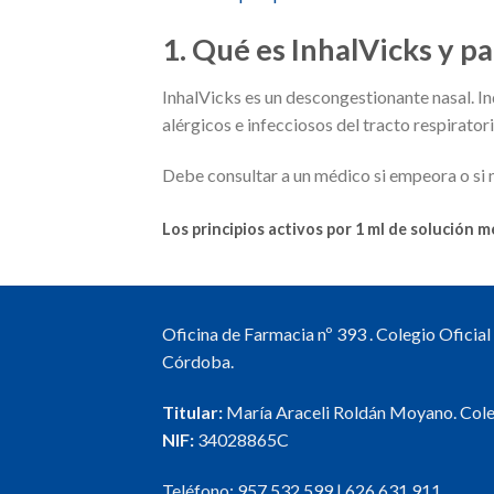
1. Qué es InhalVicks y pa
InhalVicks es un descongestionante nasal. In
alérgicos e infecciosos del tracto respiratori
Debe consultar a un médico si empeora o si 
Los principios activos por 1 ml de solución 
Oficina de Farmacia nº 393 . Colegio Oficia
Córdoba.
Titular:
María Araceli Roldán Moyano. Col
NIF:
34028865C
Teléfono:
957 532 599
|
626 631 911