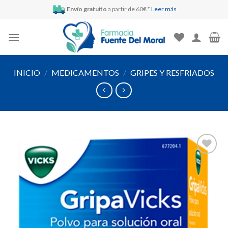
Skip
Envío gratuito
a partir de 60€ *
Leer más
to
content
INICIO
/
MEDICAMENTOS
/
GRIPES Y RESFRIADOS
Añadir
a la
lista de
deseos