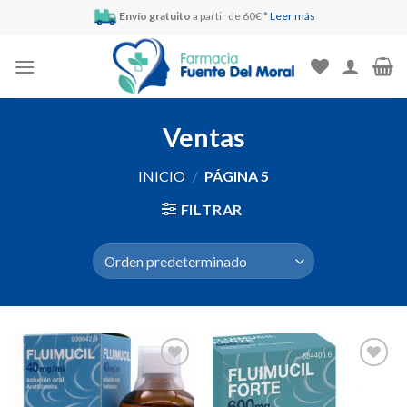
Skip
Envío gratuito
a partir de 60€ *
Leer más
to
content
Ventas
INICIO
/
PÁGINA 5
FILTRAR