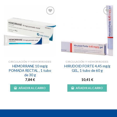
Añadir
Añadir
a la
a la
lista de
lista de
deseos
deseos
CIRCULACIÓN Y HEMORROIDES
CIRCULACIÓN Y HEMORROIDES
HEMORRANE 10 mg/g
HIRUDOID FORTE 4,45 mg/g
POMADA RECTAL , 1 tubo
GEL, 1 tubo de 60 g
de 30 g
7,84
€
10,41
€
AÑADIR AL CARRO
AÑADIR AL CARRO