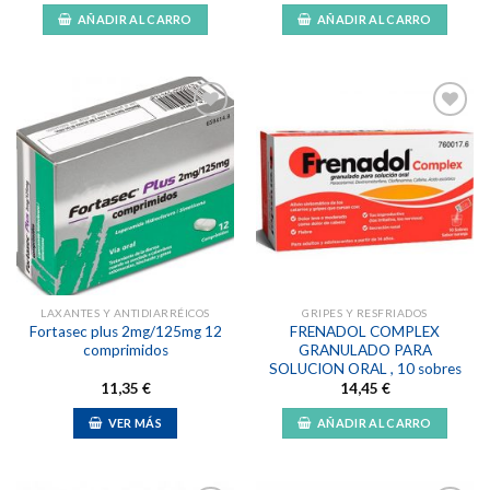
AÑADIR AL CARRO
AÑADIR AL CARRO
Añadir
Añadir
a la
a la
lista de
lista de
deseos
deseos
LAXANTES Y ANTIDIARRÉICOS
GRIPES Y RESFRIADOS
Fortasec plus 2mg/125mg 12
FRENADOL COMPLEX
comprimidos
GRANULADO PARA
SOLUCION ORAL , 10 sobres
11,35
€
14,45
€
VER MÁS
AÑADIR AL CARRO