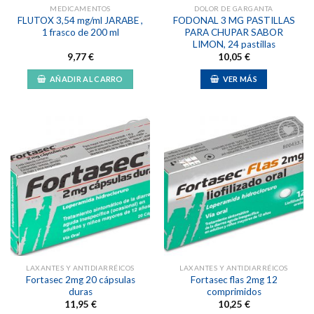
MEDICAMENTOS
DOLOR DE GARGANTA
FLUTOX 3,54 mg/ml JARABE ,
FODONAL 3 MG PASTILLAS
1 frasco de 200 ml
PARA CHUPAR SABOR
LIMON, 24 pastillas
9,77
€
10,05
€
AÑADIR AL CARRO
VER MÁS
Añadir
Añadir
a la
a la
lista de
lista de
deseos
deseos
LAXANTES Y ANTIDIARRÉICOS
LAXANTES Y ANTIDIARRÉICOS
Fortasec 2mg 20 cápsulas
Fortasec flas 2mg 12
duras
comprimidos
11,95
€
10,25
€