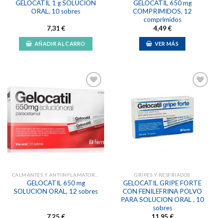
GELOCATIL 1 g SOLUCION
GELOCATIL 650 mg
ORAL, 10 sobres
COMPRIMIDOS, 12
comprimidos
7,31
€
4,49
€
AÑADIR AL CARRO
VER MÁS
Añadir
Añadir
a la
a la
lista de
lista de
deseos
deseos
CALMANTES Y ANTIINFLAMATORIAS
GRIPES Y RESFRIADOS
GELOCATIL 650 mg
GELOCATIL GRIPE FORTE
SOLUCION ORAL, 12 sobres
CON FENILEFRINA POLVO
PARA SOLUCION ORAL , 10
sobres
7,25
€
11,95
€