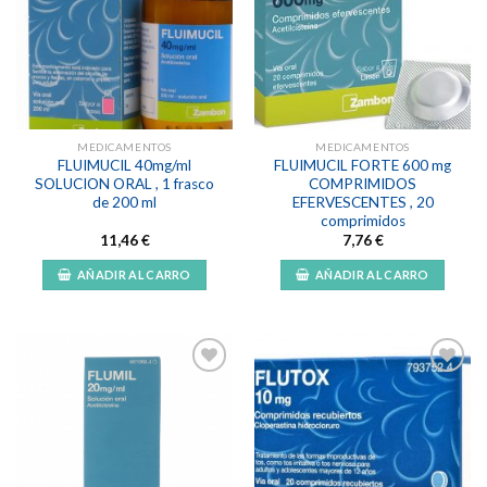
Añadir
Añadir
a la
a la
lista de
lista de
deseos
deseos
MEDICAMENTOS
MEDICAMENTOS
FLUIMUCIL 40mg/ml
FLUIMUCIL FORTE 600 mg
SOLUCION ORAL , 1 frasco
COMPRIMIDOS
de 200 ml
EFERVESCENTES , 20
comprimidos
11,46
€
7,76
€
AÑADIR AL CARRO
AÑADIR AL CARRO
Añadir
Añadir
a la
a la
lista de
lista de
deseos
deseos