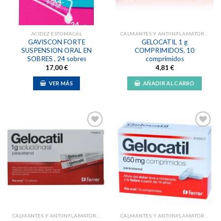
ACIDEZ ESTOMACAL
CALMANTES Y ANTIINFLAMATORIAS
GAVISCON FORTE
GELOCATIL 1 g
SUSPENSION ORAL EN
COMPRIMIDOS, 10
SOBRES , 24 sobres
comprimidos
17,00
€
4,81
€
VER MÁS
AÑADIR AL CARRO
Añadir
Añadir
a la
a la
lista de
lista de
deseos
deseos
CALMANTES Y ANTIINFLAMATORIAS
CALMANTES Y ANTIINFLAMATORIAS