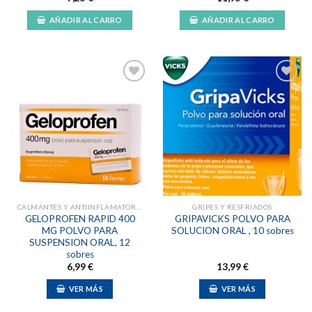
AÑADIR AL CARRO
AÑADIR AL CARRO
Añadir
Añadir
a la
a la
lista de
lista de
deseos
deseos
CALMANTES Y ANTIINFLAMATORIAS
GRIPES Y RESFRIADOS
GELOPROFEN RAPID 400
GRIPAVICKS POLVO PARA
MG POLVO PARA
SOLUCION ORAL , 10 sobres
SUSPENSION ORAL, 12
sobres
6,99
€
13,99
€
VER MÁS
VER MÁS