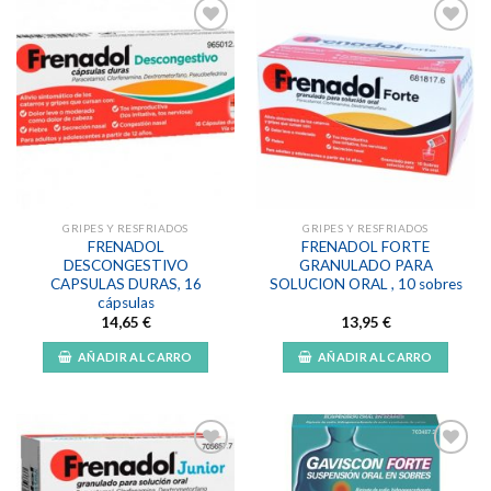
Añadir
Añadir
a la
a la
lista de
lista de
deseos
deseos
GRIPES Y RESFRIADOS
GRIPES Y RESFRIADOS
FRENADOL
FRENADOL FORTE
DESCONGESTIVO
GRANULADO PARA
CAPSULAS DURAS, 16
SOLUCION ORAL , 10 sobres
cápsulas
14,65
€
13,95
€
AÑADIR AL CARRO
AÑADIR AL CARRO