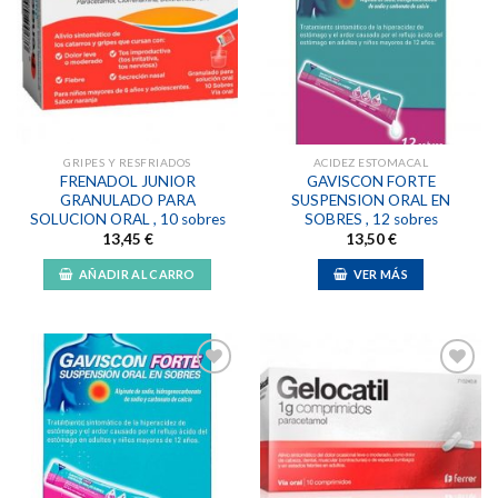
Añadir
Añadir
a la
a la
lista de
lista de
deseos
deseos
GRIPES Y RESFRIADOS
ACIDEZ ESTOMACAL
FRENADOL JUNIOR
GAVISCON FORTE
GRANULADO PARA
SUSPENSION ORAL EN
SOLUCION ORAL , 10 sobres
SOBRES , 12 sobres
13,45
€
13,50
€
AÑADIR AL CARRO
VER MÁS
Añadir
Añadir
a la
a la
lista de
lista de
deseos
deseos