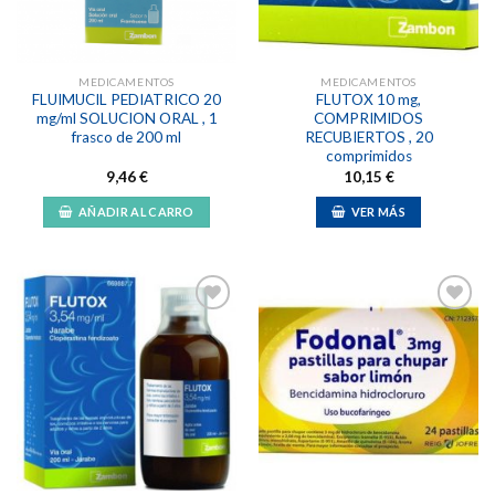
MEDICAMENTOS
MEDICAMENTOS
FLUIMUCIL PEDIATRICO 20
FLUTOX 10 mg,
mg/ml SOLUCION ORAL , 1
COMPRIMIDOS
frasco de 200 ml
RECUBIERTOS , 20
comprimidos
9,46
€
10,15
€
AÑADIR AL CARRO
VER MÁS
Añadir
Añadir
a la
a la
lista de
lista de
deseos
deseos