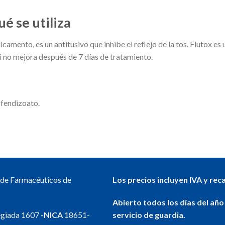
ué se utiliza
icamento, es un antitusivo que inhibe el reflejo de la tos. Flutox e
i no mejora después de 7 días de tratamiento.
 fendizoato.
l de Farmacéuticos de
Los precios incluyen IVA y rec
Abierto todos los días del año
egiada 1607
-NICA
18651-
servicio de guardia.