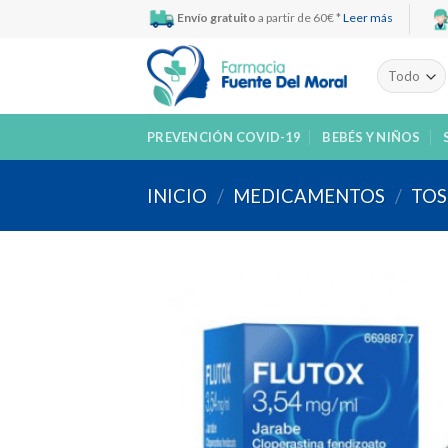
Skip
Envío gratuito
a partir de 60€ *
Leer más
to
content
PREVENCIÓN COVID-19
BEBÉS Y NIÑOS
INICIO
/
MEDICAMENTOS
/
TOS