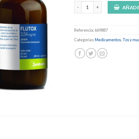
FLUTOX 3,54 mg/ml JARABE , 1 
AÑADI
Referencia:
669887
Categorías:
Medicamentos
,
Tos y mu