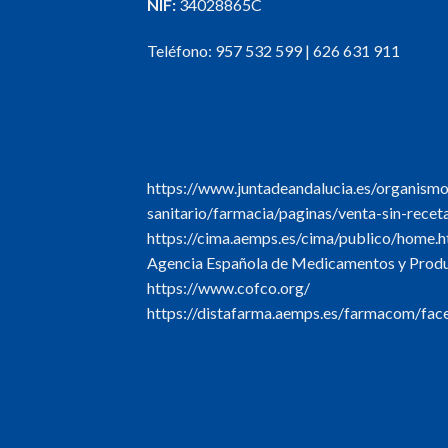
NIF:
34028865C
Teléfono:
957 532 599
|
626 631 911
https://www.juntadeandalucia.es/organism
sanitario/farmacia/paginas/venta-sin-recet
https://cima.aemps.es/cima/publico/home.h
Agencia Española de Medicamentos y Produc
https://www.cofco.org/
https://distafarma.aemps.es/farmacom/face