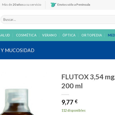
Más de
20 años
a su servicio
Envíos sólo a Península
Buscar
por:
SALUD
COSMÉTICA
VERANO
ÓPTICA
ORTOPEDIA
MED
 Y MUCOSIDAD
FLUTOX 3,54 mg/
200 ml
Añadir
9,77
a la
€
lista de
deseos
112 disponibles