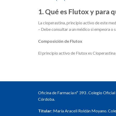
1. Qué es Flutox y para q
La cloperastina, principio activo de este med
– Debe consultar a un médico si empeora o s
Composición de Flutox
El principio activo de Flutox es Cloperastina
Oficina de Farmacia nº 393 . Colegio Oficia
Córdoba.
Titular:
María Araceli Roldán Moyano. Col