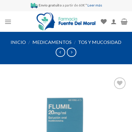
Skip
Envío gratuito
a partir de 60€ *
Leer más
to
content
INICIO
/
MEDICAMENTOS
/
TOS Y MUCOSIDAD
Añadir
a la
lista de
deseos