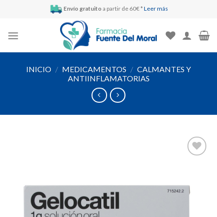
Skip
Envío gratuito
a partir de 60€ *
Leer más
to
content
INICIO
/
MEDICAMENTOS
/
CALMANTES Y
ANTIINFLAMATORIAS
Añadir
a la
lista de
deseos