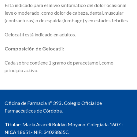
Está indicado para el alivio sintomático del dolor ocasional
leve o moderado, como dolor de cabeza, dental, muscular
(contracturas) o de espalda (lumbago) y en estados febriles.
Gelocatil está indicado en adultos.
Composición de Gelocatil:
Cada sobre contiene 1 gramo de paracetamol, como
principio activo.
Oficina de Farmacia nº 393 . Colegio Oficial de
Farmacéuticos de Córdoba.
Titular:
María Araceli Roldán Moyano. Colegiada 1607
-
NICA
18651-
NIF:
34028865C