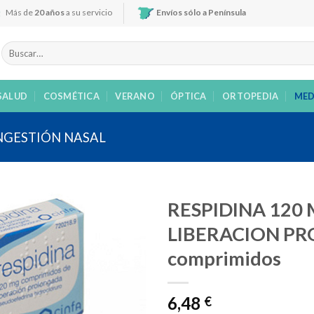
Más de
20 años
a su servicio
Envíos sólo a Península
Buscar
por:
SALUD
COSMÉTICA
VERANO
ÓPTICA
ORTOPEDIA
MED
GESTIÓN NASAL
RESPIDINA 120
LIBERACION PR
comprimidos
Añadir
a la
lista de
6,48
€
deseos