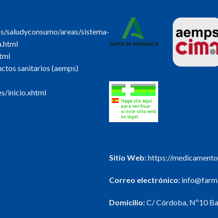
os/saludyconsumo/areas/sistema-
a.html
tml
tos sanitarios (aemps)
s/inicio.xhtml
Sitio Web:
https://medicamento
Correo electrónico:
info@farma
Domicilio:
C/ Córdoba, Nº10 Baj