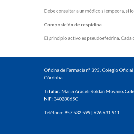
Debe consultar a un médico si empeora, si lo
Composición de respidina
El principio activo es pseudoefedrina. Cad
Oficina de Farmacia nº 393 . Colegio Oficia
Córdoba.
Titular:
María Araceli Roldán Moyano. Col
NIF:
34028865C
Teléfono:
957 532 599
|
626 631 911