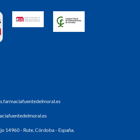
s.farmaciafuentedelmoral.es
ciafuentedelmoral.es
o 14960 - Rute, Córdoba - España.