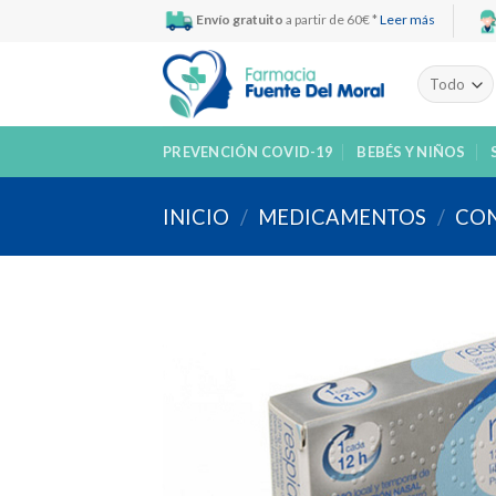
Skip
Envío gratuito
a partir de 60€ *
Leer más
to
content
PREVENCIÓN COVID-19
BEBÉS Y NIÑOS
INICIO
/
MEDICAMENTOS
/
CON