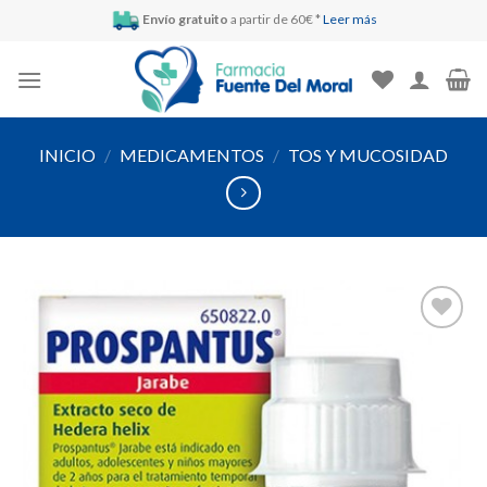
Skip
Envío gratuito
a partir de 60€ *
Leer más
to
content
INICIO
/
MEDICAMENTOS
/
TOS Y MUCOSIDAD
Añadir
a la
lista de
deseos