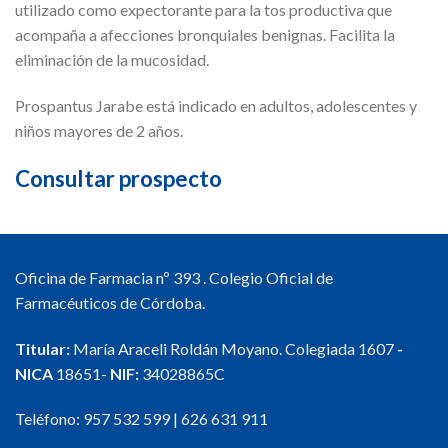
utilizado como expectorante para la tos productiva que
acompaña a afecciones bronquiales benignas. Facilita la
eliminación de la mucosidad.
Prospantus Jarabe está indicado en adultos, adolescentes y
niños mayores de 2 años.
Consultar prospecto
Oficina de Farmacia nº 393 . Colegio Oficial de
Farmacéuticos de Córdoba.
Titular:
María Araceli Roldán Moyano. Colegiada 1607
-
NICA
18651-
NIF:
34028865C
Teléfono:
957 532 599
|
626 631 911