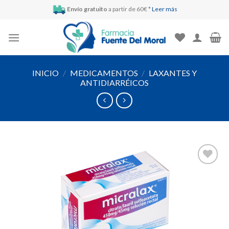
Skip
Envío gratuito
a partir de 60€ *
Leer más
to
content
INICIO
/
MEDICAMENTOS
/
LAXANTES Y
ANTIDIARRÉICOS
Añadir
a la
lista de
deseos