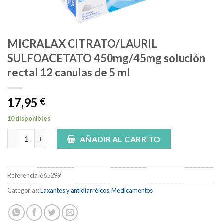
MICRALAX CITRATO/LAURIL
SULFOACETATO 450mg/45mg solución
rectal 12 canulas de 5 ml
17,95
€
10 disponibles
MICRALAX CITRATO/LAURIL SULFOACETATO 450mg/45mg solución
AÑADIR AL CARRITO
Referencia:
665299
Categorías:
Laxantes y antidiarréicos
,
Medicamentos