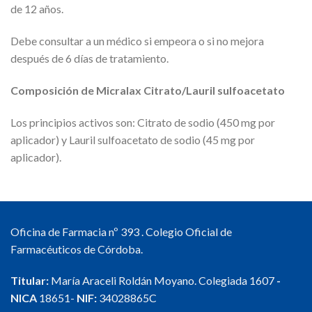
de 12 años.
Debe consultar a un médico si empeora o si no mejora
después de 6 días de tratamiento.
Composición de Micralax Citrato/Lauril sulfoacetato
Los principios activos son: Citrato de sodio (450 mg por
aplicador) y Lauril sulfoacetato de sodio (45 mg por
aplicador).
Oficina de Farmacia nº 393 . Colegio Oficial de
Farmacéuticos de Córdoba.
Titular:
María Araceli Roldán Moyano. Colegiada 1607
-
NICA
18651-
NIF:
34028865C