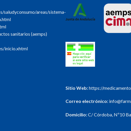
os/saludyconsumo/areas/sistema-
a.html
tml
tos sanitarios (aemps)
s/inicio.xhtml
Sitio Web:
https://medicamento
Correo electrónico:
info@farma
Domicilio:
C/ Córdoba, Nº10 Baj