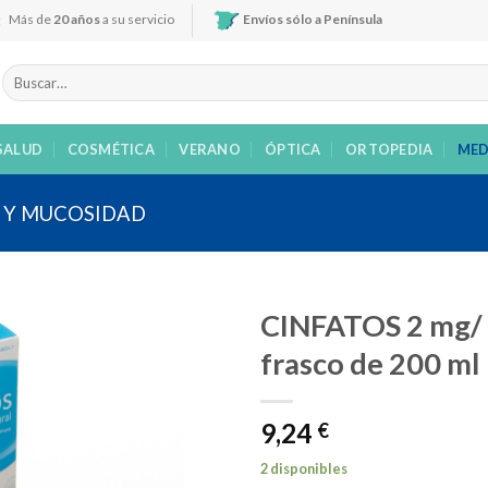
Más de
20 años
a su servicio
Envíos sólo a Península
Buscar
por:
SALUD
COSMÉTICA
VERANO
ÓPTICA
ORTOPEDIA
MED
 Y MUCOSIDAD
CINFATOS 2 mg/
frasco de 200 ml
Añadir
9,24
a la
€
lista de
deseos
2 disponibles