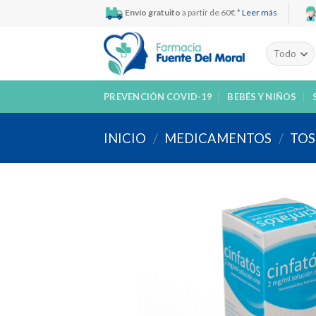
Skip
Envío gratuito
a partir de 60€ *
Leer más
to
content
PREVENCIÓN COVID-19
BEBÉS Y NIÑOS
INICIO
/
MEDICAMENTOS
/
TOS