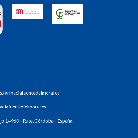
s.farmaciafuentedelmoral.es
ciafuentedelmoral.es
o 14960 - Rute, Córdoba - España.