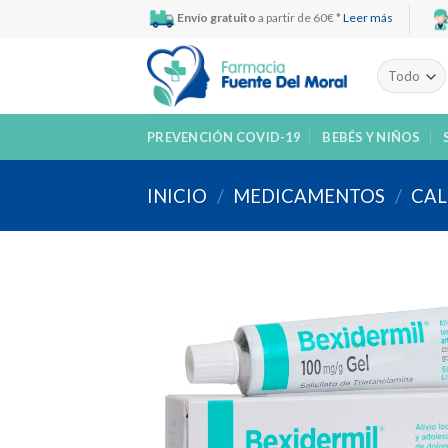
Skip
Envío gratuito
a partir de 60€ *
Leer más
to
content
PREVENCIÓN COVID-19
BEBÉS Y NIÑOS
INICIO
/
MEDICAMENTOS
/
CAL