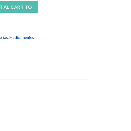
ubo de 50 g cantidad
R AL CARRITO
orias
,
Medicamentos