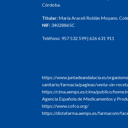
Córdoba.
Titular:
María Araceli Roldán Moyano. Col
NIF:
34028865C
Teléfono:
957 532 599
|
626 631 911
https://www.juntadeandalucia.es/organism
sanitario/farmacia/paginas/venta-sin-recet
https://cima.aemps.es/cima/publico/home.h
Agencia Española de Medicamentos y Produc
https://www.cofco.org/
https://distafarma.aemps.es/farmacom/face