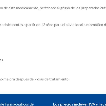
tivo de este medicamento, pertenece al grupo de los preparados cutá
adolescentes a partir de 12 años para el alivio local sintomático 
es
no mejora después de 7 días de tratamiento
l de Farmacéuticos de
Los precios incluyen IVA y rec