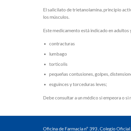
El salicilato de trietanolamina, principio ac
los músculos.
Este medicamento está indicado en adultos y 
contracturas
lumbago
torticolis
pequeñas contusiones, golpes, distension
esguinces y torceduras leves;
Debe consultar a un médico si empeora o si 
Oficina de Farmacia nº 393 . Colegio Oficia