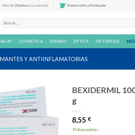
Más de
20 años
a su servicio
Envíos sólo a Península
Buscar
por:
SALUD
COSMÉTICA
VERANO
ÓPTICA
ORTOPEDIA
MED
MANTES Y ANTIINFLAMATORIAS
BEXIDERMIL 100 
g
Añadir
8,55
a la
€
lista de
deseos
19 disponibles