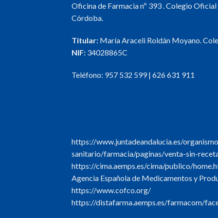
Oficina de Farmacia nº 393 . Colegio Oficia
Córdoba.
Titular:
María Araceli Roldán Moyano. Col
NIF:
34028865C
Teléfono:
957 532 599
|
626 631 911
https://www.juntadeandalucia.es/organism
sanitario/farmacia/paginas/venta-sin-recet
https://cima.aemps.es/cima/publico/home.h
Agencia Española de Medicamentos y Produc
https://www.cofco.org/
https://distafarma.aemps.es/farmacom/face