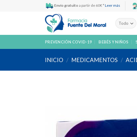
Skip
Envío gratuito
a partir de 60€ *
Leer más
to
content
PREVENCIÓN COVID-19
BEBÉS Y NIÑOS
INICIO
/
MEDICAMENTOS
/
ACI