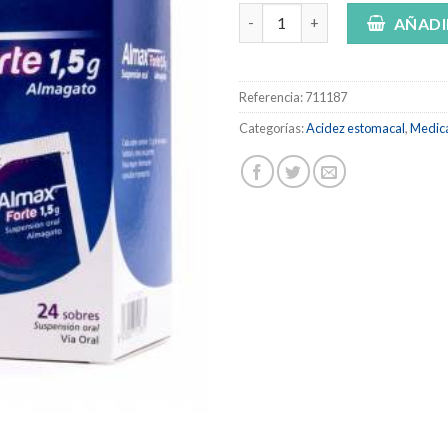
ALMAX FORTE 1,5 g SUSPENSIO
AÑADI
Referencia:
711187
Categorías:
Acidez estomacal
,
Medic