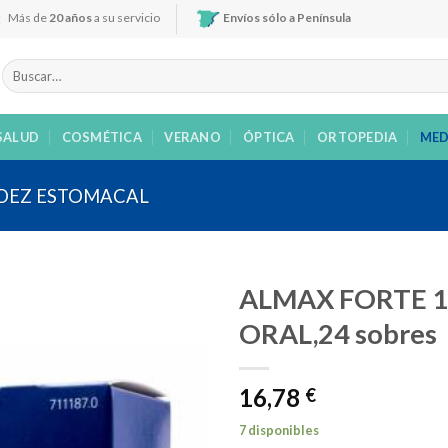
Más de
20 años
a su servicio
Envíos sólo a Península
Buscar
por:
SALUD
COSMÉTICA
VERANO
ÓPTICA
ORTOPEDIA
MED
DEZ ESTOMACAL
ALMAX FORTE 1
ORAL,24 sobres
Añadir
16,78
a la
€
lista de
deseos
7 disponibles