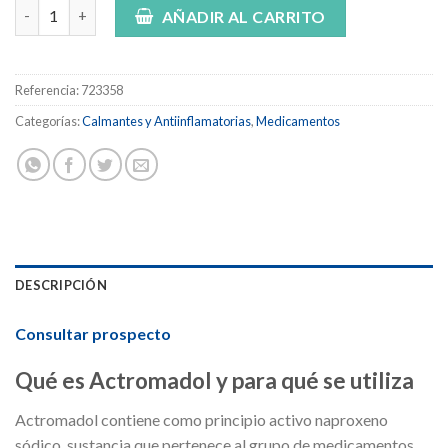
ACTROMADOL 660 MG COMPRIMIDOS DE LIBERACIÓN MODIFICA
AÑADIR AL CARRITO
Referencia:
723358
Categorías:
Calmantes y Antiinflamatorias
,
Medicamentos
DESCRIPCIÓN
Consultar prospecto
Qué es Actromadol y para qué se utiliza
Actromadol contiene como principio activo naproxeno
sódico, sustancia que pertenece al grupo de medicamentos