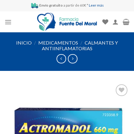
Skip
Envío gratuito
a partir de 60€ *
Leer más
to
content
INICIO
/
MEDICAMENTOS
/
CALMANTES Y
ANTIINFLAMATORIAS
Añadir
a la
lista de
deseos